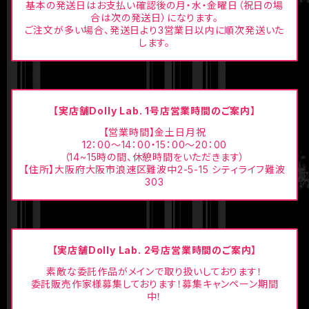
基本の発送日はお支払い確認後の月・水・金曜日（祝日の場
合は次の発送日）になります。
ご注文が多い場合、発送日より3営業日以内に順次発送いた
します。
【実店舗Dolly Lab. 1号店営業時間のご案内】
【営業時間】金土日月祝
12：00〜14：00・15：00〜20：00
（14~15時の間、休憩時間をいただきます）
【住所】大阪府大阪市浪速区難波中2-5-15 シティライフ難波
303
【実店舗Dolly Lab. 2号店営業時間のご案内】
素敵な委託作品がメインで取り扱いしております！
委託販売作家様募集しております！募集キャンペーン期間
中！