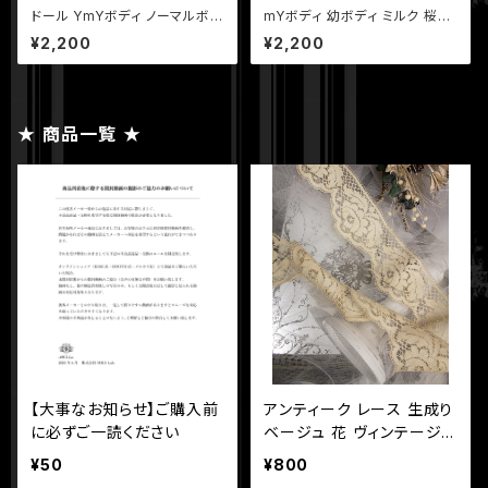
ドール YmYボディ ノーマルボデ
mYボディ 幼ボディ ミルク 桜ピ
ィ ミルク 桜ピンク ホワイト ピュ
ンク ホワイト
¥2,200
¥2,200
アホワイト
★ 商品一覧 ★
【大事なお知らせ】ご購入前
アンティーク レース 生成り
に必ずご一読ください
ベージュ 花 ヴィンテージ
長さ60cm 幅4.5~10cm
¥50
¥800