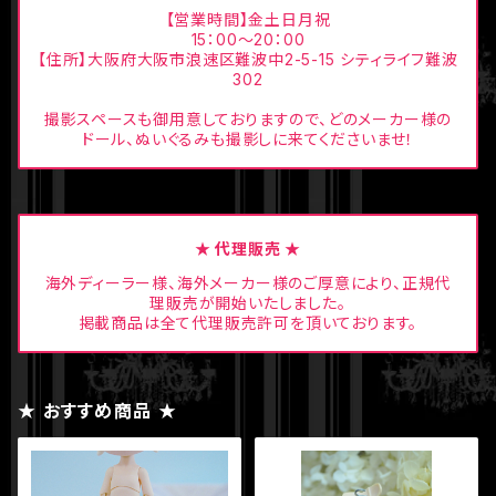
【営業時間】金土日月祝
15：00〜20：00
【住所】大阪府大阪市浪速区難波中2-5-15 シティライフ難波
302
撮影スペースも御用意しておりますので、どのメーカー様の
ドール、ぬいぐるみも撮影しに来てくださいませ！
★ 代理販売 ★
海外ディーラー様、海外メーカー様のご厚意により、正規代
理販売が開始いたしました。
掲載商品は全て代理販売許可を頂いております。
★ おすすめ商品 ★