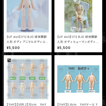
【UF doll】1/12 BJD 球体関節
【UF doll】1/12 BJD 球体関節
人形 ボディ アニマルボディ UF
人形 ボディ ヒューマンボディ U
ドール UFボディ
Fドール UFボディ
¥5,500
¥5,500
【YmY】【VER.2】10cm YmY
【YmY】5.6cm YmYドール Y