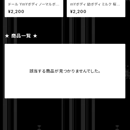
ドール YmYボディ ノーマルボデ
mYボディ 幼ボディ ミルク 桜ピ
ィ ミルク 桜ピンク ホワイト ピュ
ンク ホワイト
¥2,200
¥2,200
アホワイト
★ 商品一覧 ★
該当する商品が見つかりませんでした。