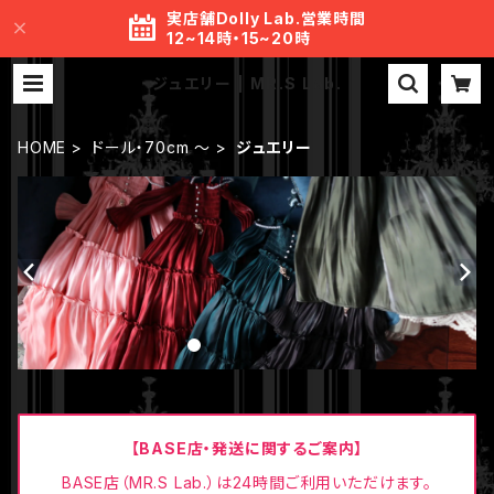
実店舗Dolly Lab.営業時間
12~14時・15~20時
ジュエリー | MR.S Lab.
HOME
ドール・70cm ～
ジュエリー
【BASE店・発送に関するご案内】
BASE店（MR.S Lab.）は24時間ご利用いただけます。