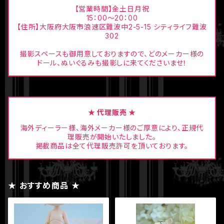
【営業時間】金土日月祝
15：00〜20：00
【住所】大阪府大阪市浪速区難波中2-5-15 シティライフ難波
302
撮影スペースも御用意しておりますので、どのメーカー様の
ドール、ぬいぐるみも撮影しに来てくださいませ！
★ 代理販売 ★
海外ディーラー様、海外メーカー様のご厚意により、正規代
理販売が開始いたしました。
掲載商品は全て代理販売許可を頂いております。
★ おすすめ商品 ★