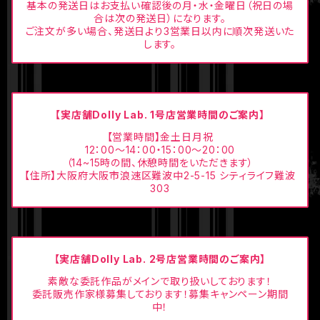
基本の発送日はお支払い確認後の月・水・金曜日（祝日の場
合は次の発送日）になります。
ご注文が多い場合、発送日より3営業日以内に順次発送いた
します。
【実店舗Dolly Lab. 1号店営業時間のご案内】
【営業時間】金土日月祝
12：00〜14：00・15：00〜20：00
（14~15時の間、休憩時間をいただきます）
【住所】大阪府大阪市浪速区難波中2-5-15 シティライフ難波
303
【実店舗Dolly Lab. 2号店営業時間のご案内】
素敵な委託作品がメインで取り扱いしております！
委託販売作家様募集しております！募集キャンペーン期間
中！