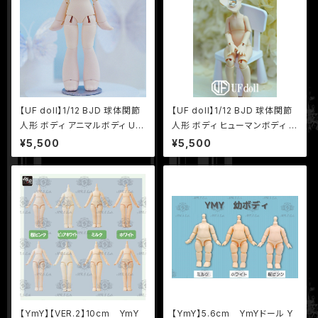
【UF doll】1/12 BJD 球体関節
【UF doll】1/12 BJD 球体関節
人形 ボディ アニマルボディ UF
人形 ボディ ヒューマンボディ U
ドール UFボディ
Fドール UFボディ
¥5,500
¥5,500
【YmY】【VER.2】10cm YmY
【YmY】5.6cm YmYドール Y