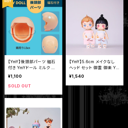
【YmY】後頭部パーツ 磁石
【YmY】5.6cm メイクなし
付き YmYドール ミルク ホ
ヘッド セット 御霊 御楽 Ym
ワイト
Yドール 幼ボディ 専用
¥1,100
¥1,540
SOLD OUT