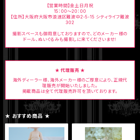
【営業時間】金土日月祝
15：00〜20：00
【住所】大阪府大阪市浪速区難波中2-5-15 シティライフ難波
302
撮影スペースも御用意しておりますので、どのメーカー様の
ドール、ぬいぐるみも撮影しに来てくださいませ！
★ 代理販売 ★
海外ディーラー様、海外メーカー様のご厚意により、正規代
理販売が開始いたしました。
掲載商品は全て代理販売許可を頂いております。
★ おすすめ商品 ★