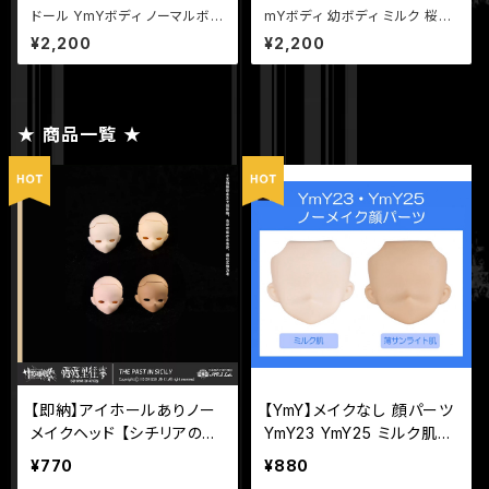
ドール YmYボディ ノーマルボデ
mYボディ 幼ボディ ミルク 桜ピ
ィ ミルク 桜ピンク ホワイト ピュ
ンク ホワイト
¥2,200
¥2,200
アホワイト
★ 商品一覧 ★
【即納】アイホールありノー
【YmY】メイクなし 顔パーツ
メイクヘッド 【シチリアの追
YmY23 YmY25 ミルク肌
憶】シリーズ MJD ブライン
薄サンライト肌 YmYドール
¥770
¥880
ドドール 【悸動瞬息】