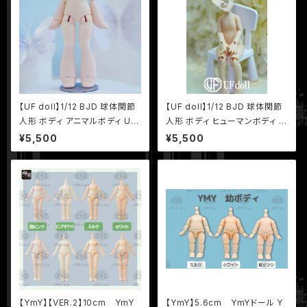
【UF doll】1/12 BJD 球体関節
【UF doll】1/12 BJD 球体関節
人形 ボディ アニマルボディ UF
人形 ボディ ヒューマンボディ U
ドール UFボディ
Fドール UFボディ
¥5,500
¥5,500
【YmY】【VER.2】10cm YmY
【YmY】5.6cm YmYドール Y