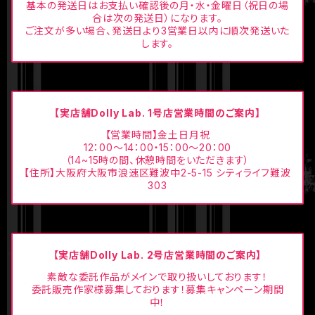
基本の発送日はお支払い確認後の月・水・金曜日（祝日の場
合は次の発送日）になります。
ご注文が多い場合、発送日より3営業日以内に順次発送いた
します。
【実店舗Dolly Lab. 1号店営業時間のご案内】
【営業時間】金土日月祝
12：00〜14：00・15：00〜20：00
（14~15時の間、休憩時間をいただきます）
【住所】大阪府大阪市浪速区難波中2-5-15 シティライフ難波
303
【実店舗Dolly Lab. 2号店営業時間のご案内】
素敵な委託作品がメインで取り扱いしております！
委託販売作家様募集しております！募集キャンペーン期間
中！