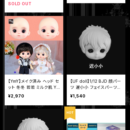
SOLD OUT
【YmY】メイク済み ヘッド セ
【UF doll】1/12 BJD 顔パー
ット 冬冬 若若 ミルク肌 Ym
ツ 遅小小 フェイスパーツ
Yドール
球体関節人形 UFドール
¥2,970
¥1,540