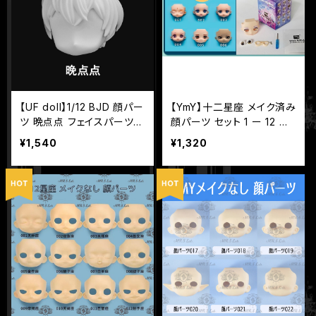
【UF doll】1/12 BJD 顔パー
【YmY】十二星座 メイク済み
ツ 晩点点 フェイスパーツ
顔パーツ セット 1 ー 12 番
球体関節人形 UFドール
ホワイト肌 YmYドール 12星
¥1,540
¥1,320
座