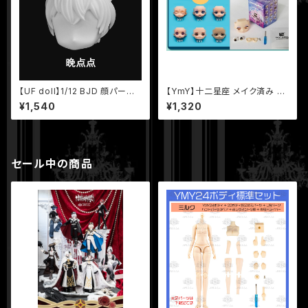
【UF doll】1/12 BJD 顔パーツ
【YmY】十二星座 メイク済み 顔
晩点点 フェイスパーツ 球体関
パーツ セット 1 ー 12 番 ホワイ
¥1,540
¥1,320
節人形 UFドール
ト肌 YmYドール 12星座
セール中の商品