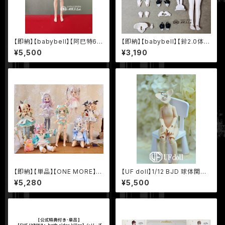
【即納】【babybell】【阿巳特6
【即納】【babybell】【鈴2.0体・
体・普通ver.（薄肌款）】30.0cm
手袋ハンドver.】11.5cm 1/12 B
¥5,500
¥3,190
1/6 BJD 球体関節人形 ボディ
JD 球体関節人形 ボディ
【即納】【単品】【ONE MORE】x
【UF doll】1/12 BJD 球体関節
上倉エク 【SUGARY GIRLS:ス
人形 ボディ ヒューマンボディ U
¥5,280
¥5,500
イーツパーティー】シリーズ 1/8
Fドール UFボディ
MJD ブラインドドール