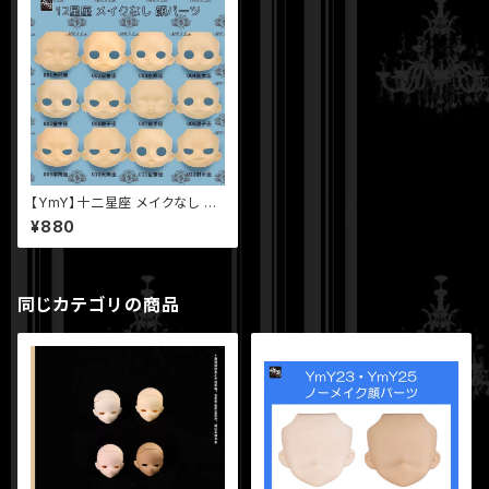
【YmY】十二星座 メイクなし 顔
パーツ セット 1 ー 12 番 ホワイ
¥880
ト肌 YmYドール 12星座
同じカテゴリの商品