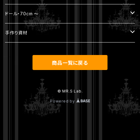
ウィッグ
ボディ（素体）
本体セット（ヘッド + ボディ）
ジュエリー
ドール・70cm ～
アウトフィット
パーツ
ヘッド
ヘッド
ジュエリー
手作り資材
シューズ
ウィッグ
ボディ
ボディ
本体セット（ヘッド + ボディ）
アンティークレース
商品一覧に戻る
その他
パーツ
ウィッグ
ヘッド
ウィッグ
アウトフィット
ボディ
© MR.S Lab.
Powered by
アウトフィット
シューズ
パーツ
ウィッグ