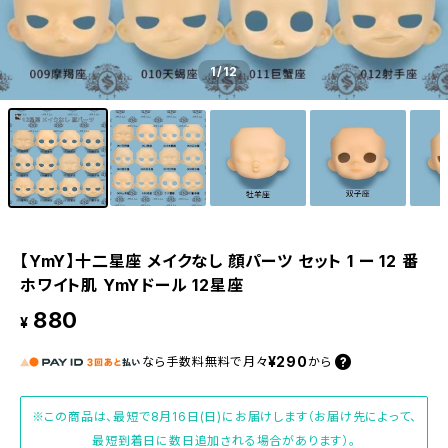
1
/12
【YmY】十二星座 メイクなし 顔パーツ セット 1 ー 12 番
ホワイト肌 YmYドール 12星座
880
¥
¥290
なら
手数料無料で
月々
から
※この商品は、最短で8月16日(日)にお届けします（お届け先によって、
最短到着日に数日追加される場合があります）。