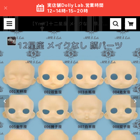
実店舗Dolly Lab.営業時間
12~14時・15~20時
【YmY】十二星座 メイクなし 顔パー
ツ セット 1 ー 12 番 ホワイト肌 YmY
ドール 12星座 | MR.S Lab.