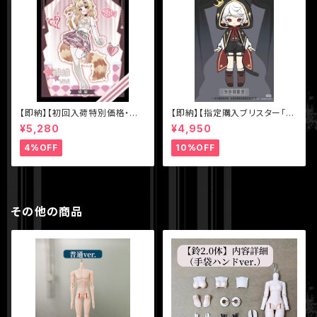
【即納】【初回入荷特別価格・単
【即納】【指定購入ブリスター「色
品】【MEOW3（ニャニャニャ次
違いアスタ（黒マント）】【秘境巡
¥5,280
¥4,950
元）】シリーズ【不可食用人形Ine
礼】シリーズ【Sunless】スタジ
dible Doll】1/8 BJD ブライン
オ 1/12 BJD ブラインドドール
4%OFF
10%OFF
ドドール
その他の商品