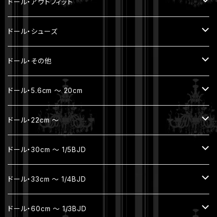
モヘアウィッグ
ドール・アウトフィット
耐熱ウィッグ
トップス
ドール・シューズ
ボトムス
YmY / UF doll / オビツ11 / ねんどーる
ドール・その他
アウター
SD16 / SDGr女の子・ハイヒール
帽子 / バッグ
ドール・5.6cm ～ 20cm
セット
お出かけポーチ
フルセット
ドール・22cm ～
着ぐるみ
アクセサリー
本体セット（ヘッド + ボディ）
フルセット
ドール・30cm ～ 1/5BJD
ボディ（素体）
本体セット（ヘッド + ボディ）
フルセット
ドール・33cm ～ 1/4BJD
パーツ
ヘッド
ボディ
ジュエリー
ドール・60cm ～ 1/3BJD