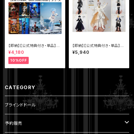
【即納】【公式特典付き・単品】【E
【即納】【公式特典付き・単品】
VE LYNNA：both sides kille
【永夜刻痕】シリーズ 特6 BJD
¥4,180
¥5,940
r】シリーズ【Neo Eden Toys】
ブラインドドール
MJD ブラインドドール
10%OFF
CATEGORY
ブラインドドール
予約販売