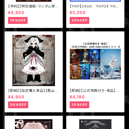
【予約】【特別価格・ランダム単
【YmY】24cm YmY24 YmY
品】【千頌礼宴】シリーズ【悸動瞬
ドール YmYボディ ミルク ピュ
¥4,950
¥3,300
息】1/8 MJD ブラインドドール
アホワイト
10%OFF
25%OFF
【即納】【指定購入単品】【黒山
【即納】【公式特典付き・単品】【E
羊】1/12 BJD ブラインドドール
VE LYNNA：both sides kille
¥4,950
¥4,180
【Nyssa（ニサ）怪談夢魘】シリ
r】シリーズ【Neo Eden Toys】
ーズ【数量限定】
MJD ブラインドドール
20%OFF
10%OFF