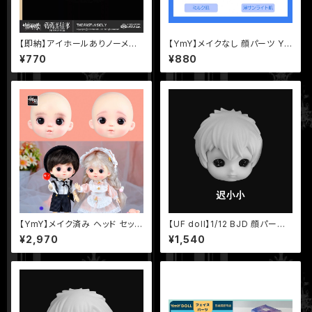
【即納】アイホールありノーメイ
【YmY】メイクなし 顔パーツ Ym
クヘッド 【シチリアの追憶】シリ
Y23 YmY25 ミルク肌 薄サンラ
¥770
¥880
ーズ MJD ブラインドドール 【悸
イト肌 YmYドール
動瞬息】
【YmY】メイク済み ヘッド セット
【UF doll】1/12 BJD 顔パーツ
冬冬 若若 ミルク肌 YmYドール
遅小小 フェイスパーツ 球体関
¥2,970
¥1,540
節人形 UFドール