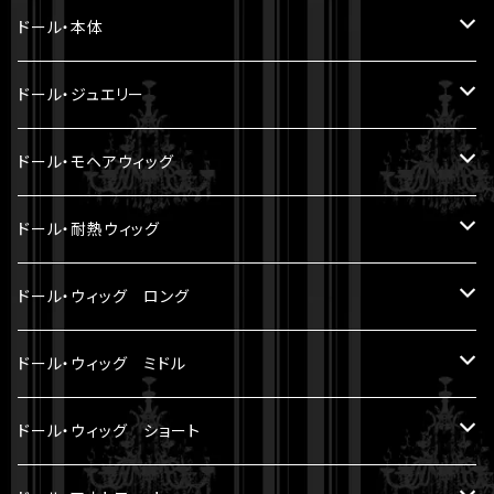
5.6cm ～ 20cm
ドール・本体
22cm ～
ヘッド
ドール・ジュエリー
30cm ～ 1/5BJD
ボディ
Miroir DOLL PEARL JEWELRY
ドール・モヘアウィッグ
LA PERLE
33cm ～ 1/4BJD
パーツ
8-9 inch（ SD小顔サイズ ）
ドール・耐熱ウィッグ
LE FRANGE
60cm ～ 1/3BJD
セット
7-8 inch
8-9 inch（ SD小顔サイズ ）
ドール・ウィッグ ロング
LE SOURIRE
70cm ～
6-7 inch
5 inch（ YMY10cmサイズ ）
モヘアウィッグ
ドール・ウィッグ ミドル
LES ETOILES
アウトフィット
5-6 inch（ YMY10cmサイズ ）
7-8 inch （ SDM等サイズ ）
耐熱ウィッグ
モヘアウィッグ
ドール・ウィッグ ショート
SOLEIL ET LUNE