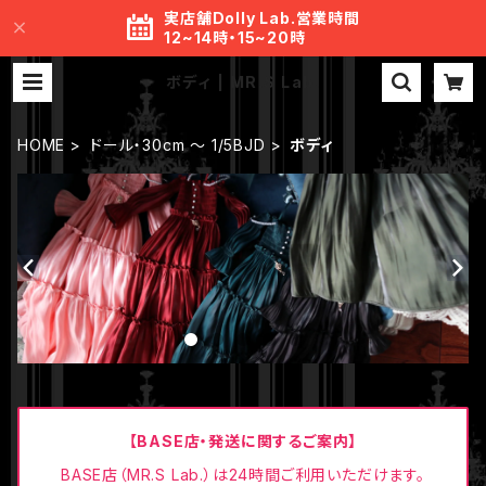
実店舗Dolly Lab.営業時間
12~14時・15~20時
ボディ | MR.S Lab.
HOME
ドール・30cm ～ 1/5BJD
ボディ
【BASE店・発送に関するご案内】
BASE店（MR.S Lab.）は24時間ご利用いただけます。