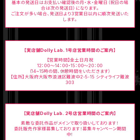
基本の発送日はお支払い確認後の月・水・金曜日（祝日の場
合は次の発送日）になります。
ご注文が多い場合、発送日より3営業日以内に順次発送いた
します。
【実店舗Dolly Lab. 1号店営業時間のご案内】
【営業時間】金土日月祝
12：00〜14：00・15：00〜20：00
（14~15時の間、休憩時間をいただきます）
【住所】大阪府大阪市浪速区難波中2-5-15 シティライフ難波
303
【実店舗Dolly Lab. 2号店営業時間のご案内】
素敵な委託作品がメインで取り扱いしております！
委託販売作家様募集しております！募集キャンペーン期間
中！