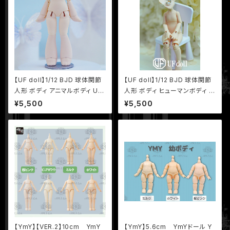
【UF doll】1/12 BJD 球体関節
【UF doll】1/12 BJD 球体関節
人形 ボディ アニマルボディ UF
人形 ボディ ヒューマンボディ U
ドール UFボディ
Fドール UFボディ
¥5,500
¥5,500
【YmY】【VER.2】10cm YmY
【YmY】5.6cm YmYドール Y