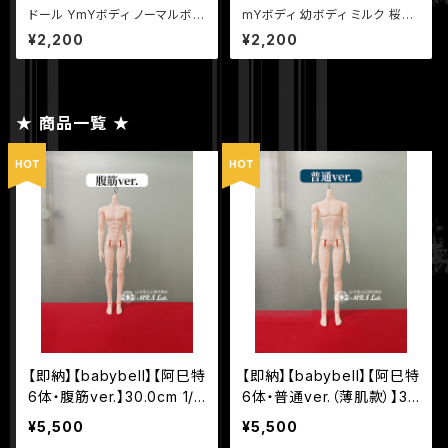
ドール YmYボディ ノーマルボデ
mYボディ 幼ボディ ミルク 桜ピ
ィ ミルク 桜ピンク ホワイト ピュ
ンク ホワイト
¥2,200
¥2,200
アホワイト
★ 商品一覧 ★
【即納】【babybell】【阿巳特
【即納】【babybell】【阿巳特
6体・腹筋ver.】30.0cm 1/6
6体・普通ver.（薄肌款）】3
BJD 球体関節人形 ボディ
0.0cm 1/6 BJD 球体関節
¥5,500
¥5,500
人形 ボディ