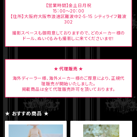
【営業時間】金土日月祝
15：00〜20：00
【住所】大阪府大阪市浪速区難波中2-5-15 シティライフ難波
302
撮影スペースも御用意しておりますので、どのメーカー様の
ドール、ぬいぐるみも撮影しに来てくださいませ！
★ 代理販売 ★
海外ディーラー様、海外メーカー様のご厚意により、正規代
理販売が開始いたしました。
掲載商品は全て代理販売許可を頂いております。
★ おすすめ商品 ★