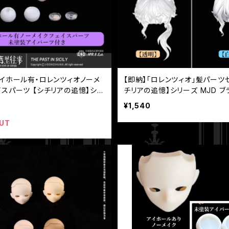
アイホール有・ロレンツィオノーメ
【即納】「ロレンツィオ」髪パーツセ
イスパーツ 【シチリアの追憶】シリ
チリアの追憶】シリーズ MJD ブ
D ブラインドドール 【悸動瞬息】
ール 【悸動瞬息】
¥1,540
UT