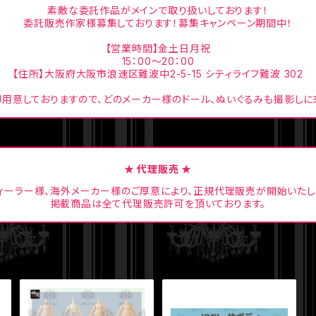
素敵な委託作品がメインで取り扱いしております！
委託販売作家様募集しております！募集キャンペーン期間中！
【営業時間】金土日月祝
15：00〜20：00
【住所】大阪府大阪市浪速区難波中2-5-15 シティライフ難波 302
用意しておりますので、どのメーカー様のドール、ぬいぐるみも撮影しに
★ 代理販売 ★
ィーラー様、海外メーカー様のご厚意により、正規代理販売が開始いたし
掲載商品は全て代理販売許可を頂いております。