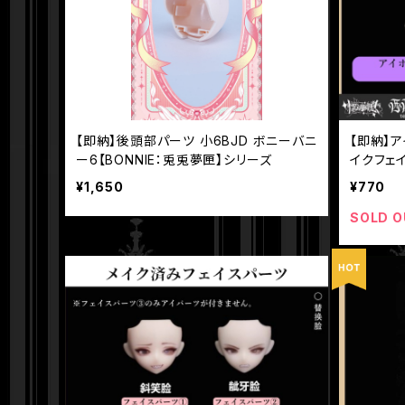
【即納】後頭部パーツ 小6BJD ボニーバニ
【即納】
ー6【BONNIE：兎兎夢匣】シリーズ
イクフェ
ーズ MJ
¥1,650
¥770
SOLD O