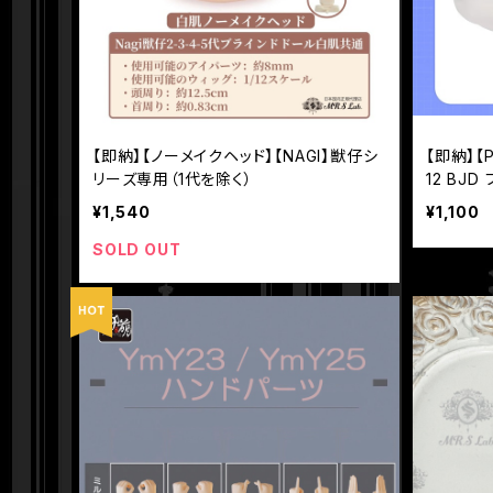
【即納】【ノーメイクヘッド】【NAGI】獣仔シ
【即納】【
リーズ専用（1代を除く）
12 BJ
ィーユ）】
¥1,540
¥1,100
SOLD OUT