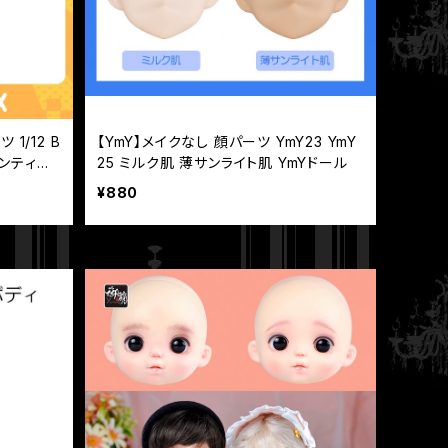
 1/12 B
【YmY】メイクなし 顔パーツ YmY23 YmY
アンティー
25 ミルク肌 薄サンライト肌 YmYドール
¥880