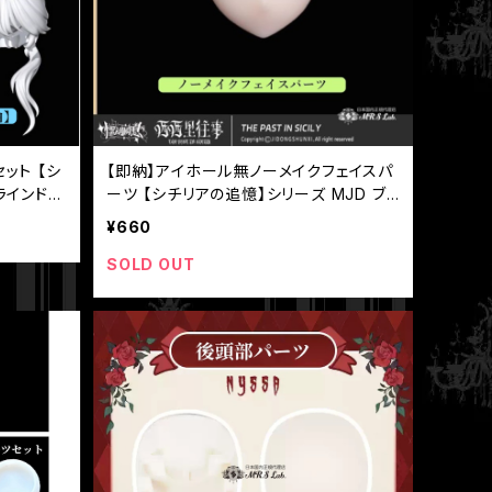
ット 【シ
【即納】アイホール無ノーメイクフェイスパ
ラインドド
ーツ 【シチリアの追憶】シリーズ MJD ブ
ラインドドール 【悸動瞬息】
¥660
SOLD OUT