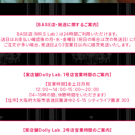
【BASE店・発送に関するご案内】
BASE店（MR.S Lab.）は24時間ご利用いただけます。
送日はお支払い確認後の月・水・金曜日（祝日の場合は次の発送日）に
ご注文が多い場合、発送日より3営業日以内に順次発送いたします。
【実店舗Dolly Lab. 1号店営業時間のご案内】
【営業時間】金土日月祝
12：00〜14：00・15：00〜20：00
（14~15時の間、休憩時間をいただきます）
【住所】大阪府大阪市浪速区難波中2-5-15 シティライフ難波 303
【実店舗Dolly Lab. 2号店営業時間のご案内】