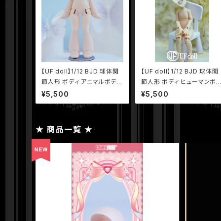
【UF doll】1/12 BJD 球体関
【UF doll】1/12 BJD 球体関
節人形 ボディ アニマルボディ
節人形 ボディ ヒューマンボ
UFドール UFボディ
ィ UFドール UFボディ
¥5,500
¥5,500
★ 商品一覧 ★