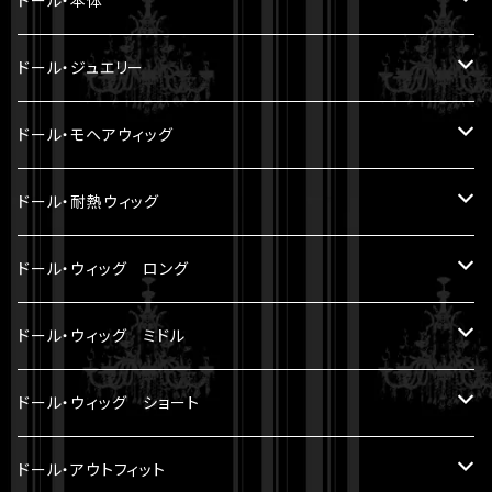
ドール・本体
22cm ～
ヘッド
ドール・ジュエリー
30cm ～ 1/5BJD
ボディ
Miroir DOLL PEARL JEWELRY
ドール・モヘアウィッグ
LA PERLE
33cm ～ 1/4BJD
パーツ
8-9 inch（ SD小顔サイズ ）
ドール・耐熱ウィッグ
LE FRANGE
60cm ～ 1/3BJD
セット
7-8 inch
8-9 inch（ SD小顔サイズ ）
ドール・ウィッグ ロング
LE SOURIRE
70cm ～
6-7 inch
5 inch（ YMY10cmサイズ ）
モヘアウィッグ
ドール・ウィッグ ミドル
LES ETOILES
アウトフィット
5-6 inch（ YMY10cmサイズ ）
7-8 inch （ SDM等サイズ ）
耐熱ウィッグ
モヘアウィッグ
ドール・ウィッグ ショート
SOLEIL ET LUNE
モヘアウィッグ
ドール・アウトフィット