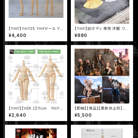
【YmY】YmY25 YmYドール Ym
【YmY】幼ボディ 専用 洋服 ワン
Yボディ ミルク 薄サンライト
ピース ドレス YmYドール
¥4,400
¥880
【YmY】【VER.2】11cm YmYド
【即納】【単品】【黒鉄休止符】シ
ール YmYボディ ロング足 ミル
リーズ【Neo Eden Toys】 MJ
¥2,640
¥5,500
ク 桜ピンク ホワイト ピュアホワ
D ブラインドドール
イト