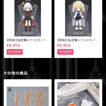
【即納】【指定購入ブリスター「色
【即納】【指定購入ブリスター「色
違いアスタ（黒マント）】【秘境巡
違いアスタ（白マント）】【秘境巡
¥4,950
¥4,950
礼】シリーズ【Sunless】スタジ
礼】シリーズ【Sunless】スタジ
オ 1/12 BJD ブラインドドール
オ 1/12 BJD ブラインドドール
10%OFF
10%OFF
その他の商品