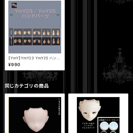
【YmY】YmY23 YmY25 ハンド
パーツ セット ミルク 薄サンライ
¥990
ト
同じカテゴリの商品