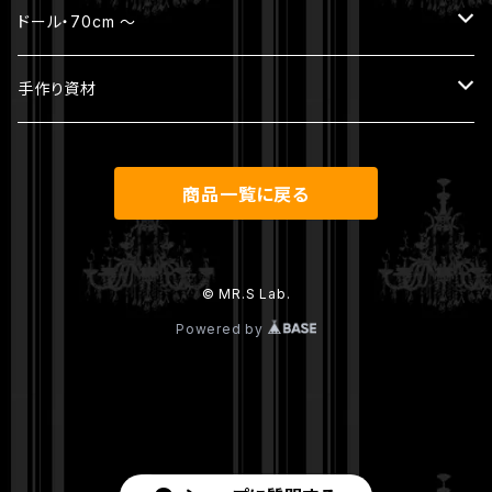
ウィッグ
ボディ（素体）
本体セット（ヘッド + ボディ）
ジュエリー
ドール・70cm ～
アウトフィット
パーツ
ヘッド
ヘッド
ジュエリー
手作り資材
シューズ
ウィッグ
ボディ
ボディ
本体セット（ヘッド + ボディ）
アンティークレース
商品一覧に戻る
その他
パーツ
ウィッグ
ヘッド
ウィッグ
アウトフィット
ボディ
© MR.S Lab.
Powered by
アウトフィット
シューズ
パーツ
ウィッグ