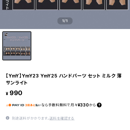
1
/1
【YmY】YmY23 YmY25 ハンドパーツ セット ミルク 薄
サンライト
990
¥
¥330
なら
手数料無料で
月々
から
別途送料がかかります。
送料を確認する