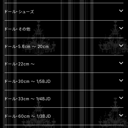
耐熱ウィッグ
トップス
ドール・シューズ
ボトムス
YmY / UF doll / オビツ11 / ねんどーる
ドール・その他
アウター
SD16 / SDGr女の子・ハイヒール
帽子 / バッグ
ドール・5.6cm ～ 20cm
セット
お出かけポーチ
フルセット
ドール・22cm ～
着ぐるみ
アクセサリー
本体セット（ヘッド + ボディ）
フルセット
ドール・30cm ～ 1/5BJD
ボディ（素体）
本体セット（ヘッド + ボディ）
フルセット
ドール・33cm ～ 1/4BJD
パーツ
ヘッド
ボディ
ジュエリー
ドール・60cm ～ 1/3BJD