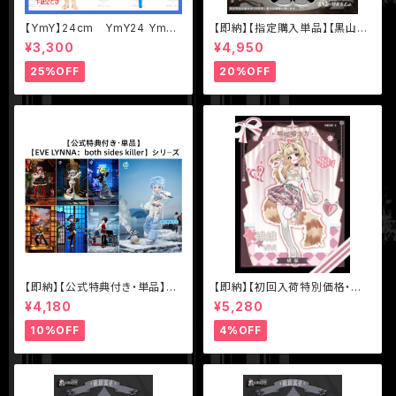
【YmY】24cm YmY24 YmY
【即納】【指定購入単品】【黒山
ドール YmYボディ ミルク ピュ
羊】1/12 BJD ブラインドドール
¥3,300
¥4,950
アホワイト
【Nyssa（ニサ）怪談夢魘】シリ
ーズ【数量限定】
25%OFF
20%OFF
【即納】【公式特典付き・単品】【E
【即納】【初回入荷特別価格・単
VE LYNNA：both sides kille
品】【MEOW3（ニャニャニャ次
¥4,180
¥5,280
r】シリーズ【Neo Eden Toys】
元）】シリーズ【不可食用人形Ine
MJD ブラインドドール
dible Doll】1/8 BJD ブライン
10%OFF
4%OFF
ドドール