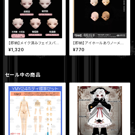
【即納】メイク済みフェイスパー
【即納】アイホールありノーメイ
ツ 【シチリアの追憶】シリーズ M
クヘッド 【シチリアの追憶】シリ
¥1,320
¥770
JD ブラインドドール 【悸動瞬
ーズ MJD ブラインドドール 【悸
息】
動瞬息】
セール中の商品