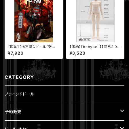
【即納】【指定購入ドール「避
【即納】【babybell】【阿巳3.0・
禍」】【LULUYA（ルルヤ）- 【雲羽
腹筋ver.】14.0cm 1/12 BJD
¥7,920
¥3,520
閣】シリーズ【PENNY'S BOX】
球体関節人形 ボディ
CATEGORY
ブラインドドール
予約販売
5.6cm ～ 20cm