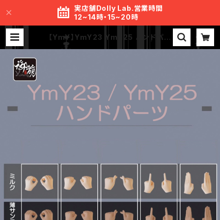
実店舗Dolly Lab.営業時間
12~14時・15~20時
【YmY】YmY23 YmY25 ハンドパー
ツ セット ミルク 薄サンライト | MR.
S Lab.