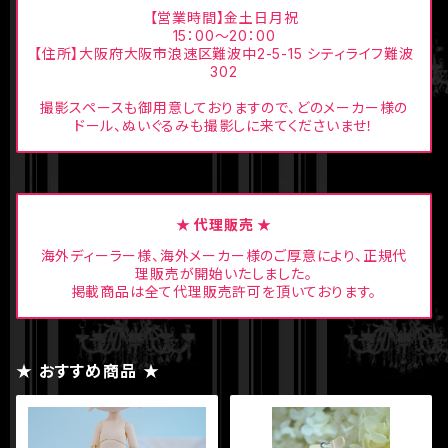
【営業時間】金土日月祝
15：00〜20：00
【住所】大阪府大阪市浪速区難波中2-5-15 シティライフ難波
302
撮影スペースも御用意しておりますので、どのメーカー様の
ドール、ぬいぐるみも撮影しに来てくださいませ！
★ 代理販売 ★
海外ディーラー様、海外メーカー様のご厚意により、正規代
理販売が開始いたしました。
掲載商品は全て代理販売許可を頂いております。
★ おすすめ商品 ★