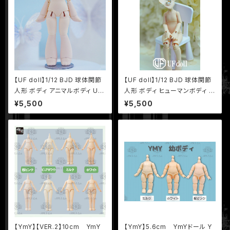
【UF doll】1/12 BJD 球体関節
【UF doll】1/12 BJD 球体関節
人形 ボディ アニマルボディ UF
人形 ボディ ヒューマンボディ U
ドール UFボディ
Fドール UFボディ
¥5,500
¥5,500
【YmY】【VER.2】10cm YmY
【YmY】5.6cm YmYドール Y