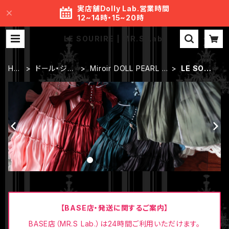
実店舗Dolly Lab.営業時間
12~14時・15~20時
LE SOURIRE | MR.S Lab.
HO
ドール・ジュ
Miroir DOLL PEARL J
LE SOUR
ME
エリー
EWELRY
IRE
【BASE店・発送に関するご案内】
BASE店（MR.S Lab.）は24時間ご利用いただけます。