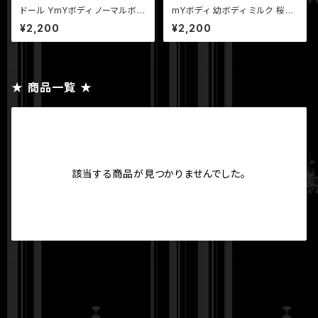
ドール YmYボディ ノーマルボデ
mYボディ 幼ボディ ミルク 桜ピ
ィ ミルク 桜ピンク ホワイト ピュ
ンク ホワイト
¥2,200
¥2,200
アホワイト
★ 商品一覧 ★
該当する商品が見つかりませんでした。