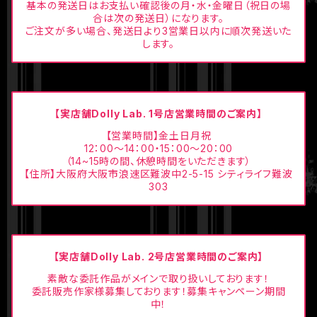
基本の発送日はお支払い確認後の月・水・金曜日（祝日の場
合は次の発送日）になります。
ご注文が多い場合、発送日より3営業日以内に順次発送いた
します。
【実店舗Dolly Lab. 1号店営業時間のご案内】
【営業時間】金土日月祝
12：00〜14：00・15：00〜20：00
（14~15時の間、休憩時間をいただきます）
【住所】大阪府大阪市浪速区難波中2-5-15 シティライフ難波
303
【実店舗Dolly Lab. 2号店営業時間のご案内】
素敵な委託作品がメインで取り扱いしております！
委託販売作家様募集しております！募集キャンペーン期間
中！