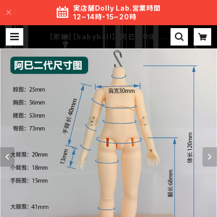
実店舗Dolly Lab.営業時間
12~14時・15~20時
【即納】【babybell】【阿巳2.0体・普
通ver.】12.0cm 1/12 BJD 球体関
節人形 ボディ | MR.S Lab.