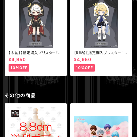
【即納】【指定購入ブリスター「色
【即納】【指定購入ブリスター「色
違いアスタ（黒マント）】【秘境巡
違いアスタ（白マント）】【秘境巡
¥4,950
¥4,950
礼】シリーズ【Sunless】スタジ
礼】シリーズ【Sunless】スタジ
オ 1/12 BJD ブラインドドール
オ 1/12 BJD ブラインドドール
10%OFF
10%OFF
その他の商品