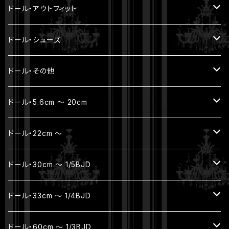
モヘアウィッグ
ドール・アウトフィット
耐熱ウィッグ
トップス
ドール・シューズ
ボトムス
YmY / UF doll / オビツ11 / ねんどーる
ドール・その他
アウター
SD16 / SDGr女の子・ハイヒール
帽子 / バッグ
ドール・5.6cm ～ 20cm
セット
お出かけポーチ
フルセット
ドール・22cm ～
着ぐるみ
アクセサリー
本体セット（ヘッド + ボディ）
フルセット
ドール・30cm ～ 1/5BJD
ボディ（素体）
本体セット（ヘッド + ボディ）
フルセット
ドール・33cm ～ 1/4BJD
パーツ
ヘッド
ボディ
ジュエリー
ドール・60cm ～ 1/3BJD