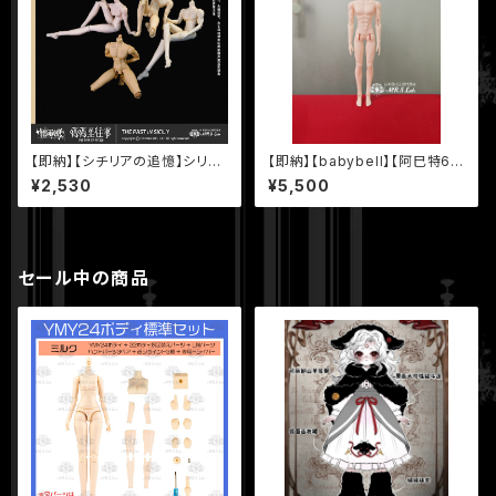
【即納】【シチリアの追憶】シリー
【即納】【babybell】【阿巳特6
ズ MJD ボディ【悸動瞬息】
体・腹筋ver.】30.0cm 1/6 BJ
¥2,530
¥5,500
D 球体関節人形 ボディ
セール中の商品