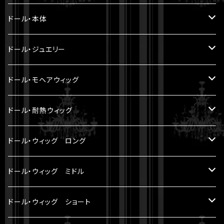
5.6cm ～ 20cm
ドール・本体
22cm ～
ヘッド
ドール・ジュエリー
30cm ～ 1/5BJD
ボディ
Miroir DOLL PEARL JEWELRY
ドール・モヘアウィッグ
LA PERLE
33cm ～ 1/4BJD
パーツ
8-9 inch（ SD小顔サイズ ）
ドール・耐熱ウィッグ
LE FRANGE
60cm ～ 1/3BJD
セット
7-8 inch
8-9 inch（ SD小顔サイズ ）
ドール・ウィッグ ロング
LE SOURIRE
70cm ～
6-7 inch
5 inch（ YMY10cmサイズ ）
モヘアウィッグ
ドール・ウィッグ ミドル
LES ETOILES
アウトフィット
5-6 inch（ YMY10cmサイズ ）
7-8 inch （ SDM等サイズ ）
耐熱ウィッグ
モヘアウィッグ
ドール・ウィッグ ショート
SOLEIL ET LUNE