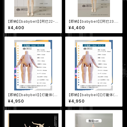
【即納】【babybell】【阿巳22・
【即納】【babybell】【阿巳23.
普通ver.】22.0cm BJD 球体関
5・腹筋ver.】23.5cm BJD 球
¥4,400
¥4,400
節人形 ボディ
体関節人形 ボディ
【即納】【babybell】【灯籠体（小
【即納】【babybell】【灯籠体（小
6）・「ショートネックver.」】16.0
6）「ロングネックver.」】16.3cm
¥4,950
¥4,950
cm 1/6 BJD 球体関節人形 ボ
1/6 BJD 球体関節人形 ボディ
ディ