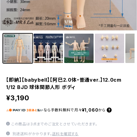
1
/16
【即納】【babybell】【阿巳2.0体・普通ver.】12.0cm
1/12 BJD 球体関節人形 ボディ
¥3,190
¥1,060
なら
手数料無料で
月々
から
この商品は3点までのご注文とさせていただきます。
別途送料がかかります。
送料を確認する