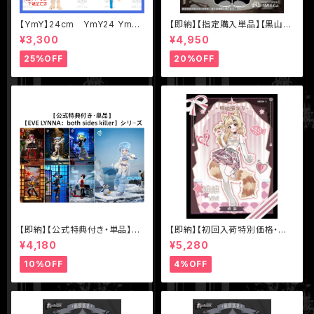
【YmY】24cm YmY24 YmY
【即納】【指定購入単品】【黒山
ドール YmYボディ ミルク ピュ
羊】1/12 BJD ブラインドドール
¥3,300
¥4,950
アホワイト
【Nyssa（ニサ）怪談夢魘】シリ
ーズ【数量限定】
25%OFF
20%OFF
【即納】【公式特典付き・単品】【E
【即納】【初回入荷特別価格・単
VE LYNNA：both sides kille
品】【MEOW3（ニャニャニャ次
¥4,180
¥5,280
r】シリーズ【Neo Eden Toys】
元）】シリーズ【不可食用人形Ine
MJD ブラインドドール
dible Doll】1/8 BJD ブライン
10%OFF
4%OFF
ドドール