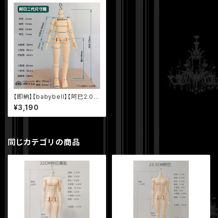
【即納】【babybell】【阿巳2.0
体・普通ver.】12.0cm 1/12 BJ
¥3,190
D 球体関節人形 ボディ
同じカテゴリの商品