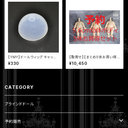
【YMY】ドールウィッグ キャップ
【取寄せ】【まとめ5体お買い得セ
シリコン 5 inch
ット】【YmY】5.6cm YmYドー
¥330
¥10,450
ル YmYボディ 幼ボディ ミルク
桜ピンク ホワイト
CATEGORY
ブラインドドール
予約販売