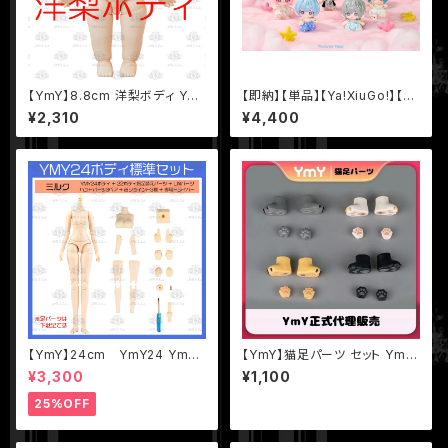
【YmY】8.8cm 洋梨ボディ Ym
【即納】【単品】【Ya!XiuGo!】【Yo
Yドール YmYボディ ミルク 蜜
utypeToys】 BJD ブラインド
¥2,310
¥4,400
桃 薄サンライト
ドール
【YmY】24cm YmY24 YmY
【YmY】猫足パーツ セット YmY
ドール YmYボディ ミルク ピュ
ドール
¥3,300
¥1,100
アホワイト
25%OFF