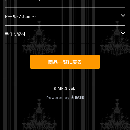
ウィッグ
ボディ（素体）
本体セット（ヘッド + ボディ）
ジュエリー
ドール・70cm ～
アウトフィット
パーツ
ヘッド
ヘッド
ジュエリー
手作り資材
シューズ
ウィッグ
ボディ
ボディ
本体セット（ヘッド + ボディ）
アンティークレース
商品一覧に戻る
その他
パーツ
ウィッグ
ヘッド
ウィッグ
アウトフィット
ボディ
© MR.S Lab.
Powered by
アウトフィット
シューズ
パーツ
ウィッグ