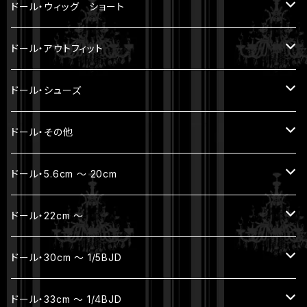
アウトフィット
5-6 inch（ YMY10cmサイズ ）
7-8 inch （ SDM等サイズ ）
耐熱ウィッグ
モヘアウィッグ
ドール・ウィッグ ショート
SOLEIL ET LUNE
モヘアウィッグ
ドール・アウトフィット
耐熱ウィッグ
トップス
ドール・シューズ
ボトムス
YmY / UF doll / オビツ11 / ねんどーる
ドール・その他
アウター
SD16 / SDGr女の子・ハイヒール
帽子 / バッグ
ドール・5.6cm ～ 20cm
セット
お出かけポーチ
フルセット
ドール・22cm ～
着ぐるみ
アクセサリー
本体セット（ヘッド + ボディ）
フルセット
ドール・30cm ～ 1/5BJD
ボディ（素体）
本体セット（ヘッド + ボディ）
フルセット
ドール・33cm ～ 1/4BJD