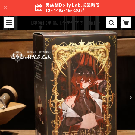
実店舗Dolly Lab.営業時間
12~14時・15~20時
【即納】【単品】【シチリアの追憶】シリ
ーズ【悸動瞬息】 MJD ブラインドド
ール | MR.S Lab.