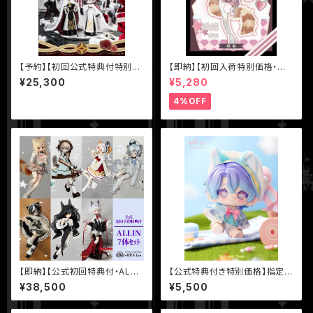
【予約】【初回公式特典付特別価
【即納】【初回入荷特別価格・単
格・4体アソートセット+色違い
品】【MEOW3（ニャニャニャ次
¥25,300
¥5,280
（異色）小シークレット】【千頌礼
元）】シリーズ【不可食用人形Ine
宴】シリーズ【悸動瞬息】1/8 MJ
dible Doll】1/8 BJD ブライン
4%OFF
D ブラインドドール
ドドール
【即納】【公式初回特典付・ALLI
【公式特典付き特別価格】指定購
N7体セット】【MEOW3（ニャニ
入ドール「アップルスイートハー
¥38,500
¥5,500
ャニャ次元）】シリーズ【不可食用
ト」【Ya!XiuGo!】【YoutypeTo
人形Inedible Doll】1/8 BJD
ys】 BJD ブラインドドール