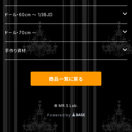
パーツ
ヘッド
ボディ
ジュエリー
ドール・60cm ～ 1/3BJD
ウィッグ
ボディ（素体）
本体セット（ヘッド + ボディ）
ジュエリー
ドール・70cm ～
アウトフィット
パーツ
ヘッド
ヘッド
ジュエリー
手作り資材
シューズ
ウィッグ
ボディ
ボディ
本体セット（ヘッド + ボディ）
アンティークレース
商品一覧に戻る
その他
パーツ
ウィッグ
ヘッド
ウィッグ
アウトフィット
ボディ
© MR.S Lab.
Powered by
アウトフィット
シューズ
パーツ