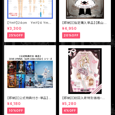
【YmY】24cm YmY24 YmY
【即納】【指定購入単品】【黒山
ドール YmYボディ ミルク ピュ
羊】1/12 BJD ブラインドドール
¥3,300
¥4,950
アホワイト
【Nyssa（ニサ）怪談夢魘】シリ
ーズ【数量限定】
25%OFF
20%OFF
【即納】【公式特典付き・単品】【E
【即納】【初回入荷特別価格・単
VE LYNNA：both sides kille
品】【MEOW3（ニャニャニャ次
¥4,180
¥5,280
r】シリーズ【Neo Eden Toys】
元）】シリーズ【不可食用人形Ine
MJD ブラインドドール
dible Doll】1/8 BJD ブライン
10%OFF
4%OFF
ドドール