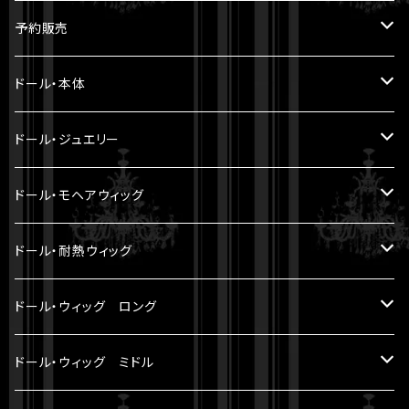
予約販売
5.6cm ～ 20cm
ドール・本体
22cm ～
ヘッド
ドール・ジュエリー
30cm ～ 1/5BJD
ボディ
Miroir DOLL PEARL JEWELRY
ドール・モヘアウィッグ
LA PERLE
33cm ～ 1/4BJD
パーツ
8-9 inch（ SD小顔サイズ ）
ドール・耐熱ウィッグ
LE FRANGE
60cm ～ 1/3BJD
セット
7-8 inch
8-9 inch（ SD小顔サイズ ）
ドール・ウィッグ ロング
LE SOURIRE
70cm ～
6-7 inch
5 inch（ YMY10cmサイズ ）
モヘアウィッグ
ドール・ウィッグ ミドル
LES ETOILES