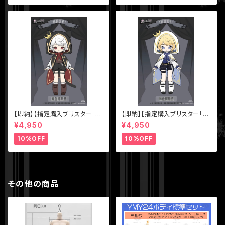
【即納】【指定購入ブリスター「色
【即納】【指定購入ブリスター「色
違いアスタ（黒マント）】【秘境巡
違いアスタ（白マント）】【秘境巡
¥4,950
¥4,950
礼】シリーズ【Sunless】スタジ
礼】シリーズ【Sunless】スタジ
オ 1/12 BJD ブラインドドール
オ 1/12 BJD ブラインドドール
10%OFF
10%OFF
その他の商品