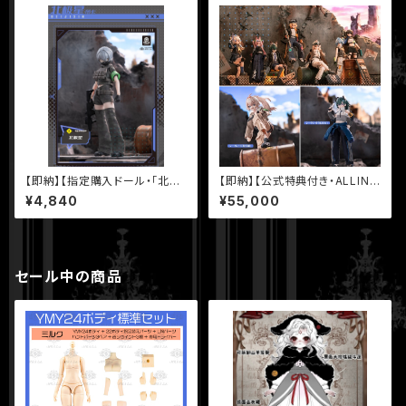
ブラインドドール
【即納】【指定購入ドール・「北極
【即納】【公式特典付き・ALLIN1
星」】【黒鉄休止符】シリーズ【Ne
0体セット】【黒鉄休止符】シリー
¥4,840
¥55,000
o Eden Toys】 MJD ブライン
ズ【Neo Eden Toys】 MJD ブ
ドドール
ラインドドール
セール中の商品