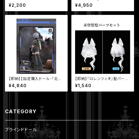
mYボディ 幼ボディ ミルク 桜ピ
6）・「ショートネックver.」】16.0
¥2,200
¥4,950
ンク ホワイト
cm 1/6 BJD 球体関節人形 ボ
ディ
【即納】【指定購入ドール・「北極
【即納】「ロレンツィオ」髪パーツ
星」】【黒鉄休止符】シリーズ【Ne
セット 【シチリアの追憶】シリー
¥4,840
¥1,540
o Eden Toys】 MJD ブライン
ズ MJD ブラインドドール 【悸動
ドドール
瞬息】
CATEGORY
ブラインドドール