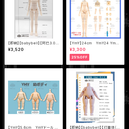
【即納】【babybell】【阿巳3.0・
【YmY】24cm YmY24 YmY
腹筋ver.】14.0cm 1/12 BJD
ドール YmYボディ ミルク ピュ
¥3,520
¥3,300
球体関節人形 ボディ
アホワイト
25%OFF
【YmY】5.6cm YmYドール Y
【即納】【babybell】【灯籠体（小