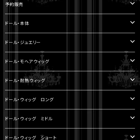
予約販売
5.6cm ～ 20cm
ドール・本体
22cm ～
ヘッド
ドール・ジュエリー
30cm ～ 1/5BJD
ボディ
Miroir DOLL PEARL JEWELRY
ドール・モヘアウィッグ
LA PERLE
33cm ～ 1/4BJD
パーツ
8-9 inch（ SD小顔サイズ ）
ドール・耐熱ウィッグ
LE FRANGE
60cm ～ 1/3BJD
セット
7-8 inch
8-9 inch（ SD小顔サイズ ）
ドール・ウィッグ ロング
LE SOURIRE
70cm ～
6-7 inch
5 inch（ YMY10cmサイズ ）
モヘアウィッグ
ドール・ウィッグ ミドル
LES ETOILES
アウトフィット
5-6 inch（ YMY10cmサイズ ）
7-8 inch （ SDM等サイズ ）
耐熱ウィッグ
モヘアウィッグ
ドール・ウィッグ ショート