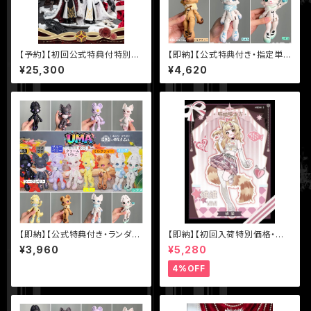
【予約】【初回公式特典付特別価
【即納】【公式特典付き・指定単
格・4体アソートセット+色違い
品】【UMA】シリーズ 1/12 BJD
¥25,300
¥4,620
（異色）小シークレット】【千頌礼
ブラインドドール UFdoll
宴】シリーズ【悸動瞬息】1/8 MJ
D ブラインドドール
【即納】【公式特典付き・ランダム
【即納】【初回入荷特別価格・単
単品】【UMA】シリーズ 1/12 BJ
品】【MEOW3（ニャニャニャ次
¥3,960
¥5,280
D ブラインドドール UFdoll
元）】シリーズ【不可食用人形Ine
dible Doll】1/8 BJD ブライン
4%OFF
ドドール