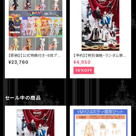
【即納】【公式特典付き・6体アソ
【予約】【特別価格・ランダム単
ートセット】【UMA】シリーズ 1/1
品】【千頌礼宴】シリーズ【悸動瞬
¥23,760
¥4,950
2 BJD ブラインドドール UFdol
息】1/8 MJD ブラインドドール
l
10%OFF
セール中の商品