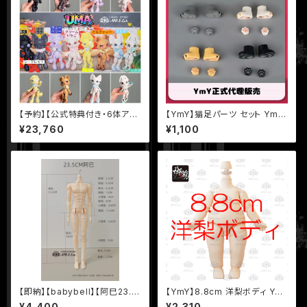
【予約】【公式特典付き・6体アソ
【YmY】猫足パーツ セット YmY
ートセット】【UMA】シリーズ【20
ドール
¥23,760
¥1,100
26年7月中メーカー様出荷予
定】1/12 BJD ブラインドドール
UFdoll
【即納】【babybell】【阿巳23.
【YmY】8.8cm 洋梨ボディ Ym
5・腹筋ver.】23.5cm BJD 球
Yドール YmYボディ ミルク 蜜
¥4,400
¥2,310