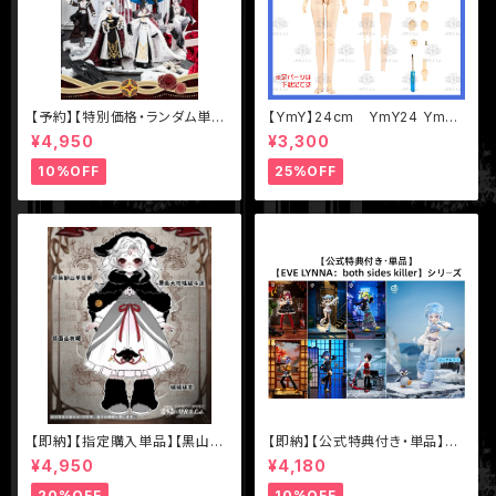
【予約】【特別価格・ランダム単
【YmY】24cm YmY24 YmY
品】【千頌礼宴】シリーズ【悸動瞬
ドール YmYボディ ミルク ピュ
¥4,950
¥3,300
息】1/8 MJD ブラインドドール
アホワイト
10%OFF
25%OFF
【即納】【指定購入単品】【黒山
【即納】【公式特典付き・単品】【E
羊】1/12 BJD ブラインドドール
VE LYNNA：both sides kille
¥4,950
¥4,180
【Nyssa（ニサ）怪談夢魘】シリ
r】シリーズ【Neo Eden Toys】
ーズ【数量限定】
MJD ブラインドドール
20%OFF
10%OFF