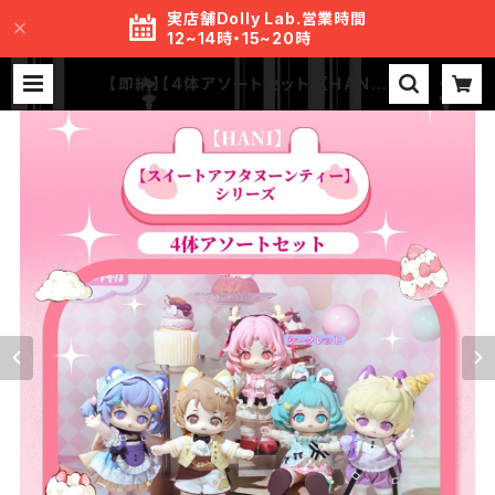
実店舗Dolly Lab.営業時間
12~14時・15~20時
【即納】【4体アソートセット】【HANI】
【スイートアフタヌーンティー】シリー
ズ BJD ブラインドドール | MR.S L
ab.