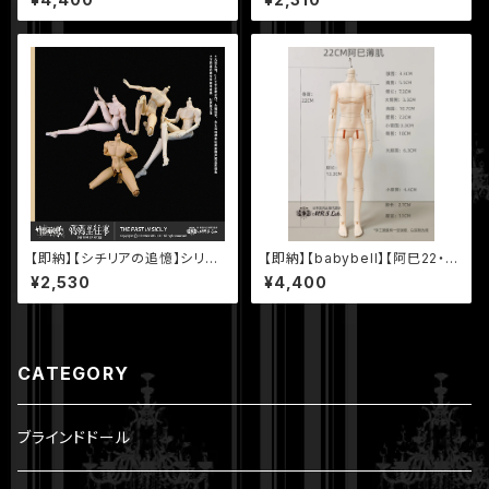
体関節人形 ボディ
桃 薄サンライト
【即納】【シチリアの追憶】シリー
【即納】【babybell】【阿巳22・
ズ MJD ボディ【悸動瞬息】
普通ver.】22.0cm BJD 球体関
¥2,530
¥4,400
節人形 ボディ
CATEGORY
ブラインドドール