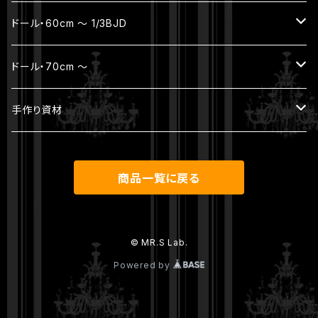
パーツ
ヘッド
ボディ
ジュエリー
ドール・60cm ～ 1/3BJD
ウィッグ
ボディ（素体）
本体セット（ヘッド + ボディ）
ジュエリー
ドール・70cm ～
アウトフィット
パーツ
ヘッド
ヘッド
ジュエリー
手作り資材
シューズ
ウィッグ
ボディ
ボディ
本体セット（ヘッド + ボディ）
アンティークレース
商品一覧に戻る
その他
パーツ
ウィッグ
ヘッド
ウィッグ
アウトフィット
ボディ
© MR.S Lab.
Powered by
アウトフィット
シューズ
パーツ