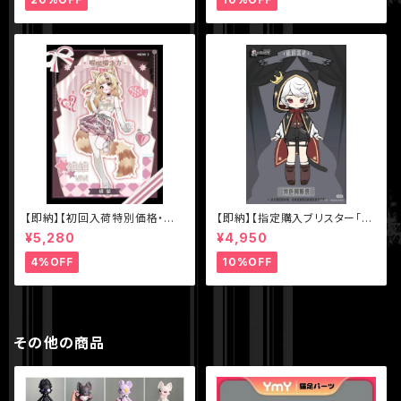
【即納】【初回入荷特別価格・単
【即納】【指定購入ブリスター「色
品】【MEOW3（ニャニャニャ次
違いアスタ（黒マント）】【秘境巡
¥5,280
¥4,950
元）】シリーズ【不可食用人形Ine
礼】シリーズ【Sunless】スタジ
dible Doll】1/8 BJD ブライン
オ 1/12 BJD ブラインドドール
4%OFF
10%OFF
ドドール
その他の商品