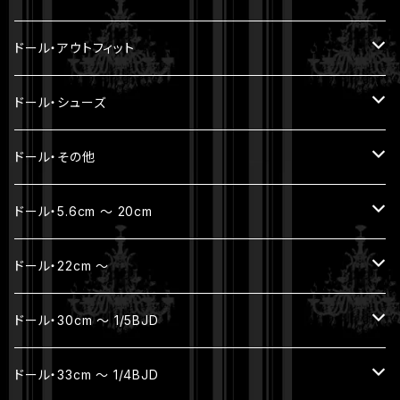
SOLEIL ET LUNE
モヘアウィッグ
ドール・アウトフィット
耐熱ウィッグ
トップス
ドール・シューズ
ボトムス
YmY / UF doll / オビツ11 / ねんどーる
ドール・その他
アウター
SD16 / SDGr女の子・ハイヒール
帽子 / バッグ
ドール・5.6cm ～ 20cm
セット
お出かけポーチ
フルセット
ドール・22cm ～
着ぐるみ
アクセサリー
本体セット（ヘッド + ボディ）
フルセット
ドール・30cm ～ 1/5BJD
ボディ（素体）
本体セット（ヘッド + ボディ）
フルセット
ドール・33cm ～ 1/4BJD