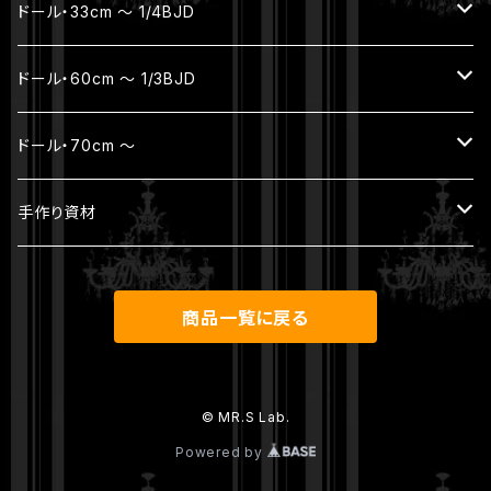
ボディ（素体）
本体セット（ヘッド + ボディ）
フルセット
ドール・33cm ～ 1/4BJD
パーツ
ヘッド
ボディ
ジュエリー
ドール・60cm ～ 1/3BJD
ウィッグ
ボディ（素体）
本体セット（ヘッド + ボディ）
ジュエリー
ドール・70cm ～
アウトフィット
パーツ
ヘッド
ヘッド
ジュエリー
手作り資材
シューズ
ウィッグ
ボディ
ボディ
本体セット（ヘッド + ボディ）
アンティークレース
商品一覧に戻る
その他
パーツ
ウィッグ
ヘッド
ウィッグ
アウトフィット
ボディ
© MR.S Lab.
Powered by
アウトフィット
シューズ
パーツ