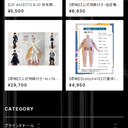
【UF doll】1/12 BJD 球体関節
【即納】【公式特典付き・指定購
人形 ボディ ヒューマンボディ U
入ブリスター・ヴァンパイア・ロラ
¥5,500
¥6,930
Fドール UFボディ
ンROLAN】【永夜刻痕】シリーズ
特6 BJD ブラインドドール
【即納】【公式特典付き・ALLIN5
【即納】【babybell】【灯籠体（小
体セット】【永夜刻痕】シリーズ
6）・「ショートネックver.」】16.0
¥29,700
¥4,950
特6 BJD ブラインドドール
cm 1/6 BJD 球体関節人形 ボ
ディ
CATEGORY
ブラインドドール