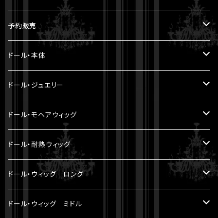
予約販売
5.6cm ～ 20cm
ドール・本体
22cm ～
ヘッド
ドール・ジュエリー
30cm ～ 1/5BJD
ボディ
Miroir DOLL PEARL JEWELRY
ドール・モヘアウィッグ
LA PERLE
33cm ～ 1/4BJD
パーツ
8-9 inch（ SD小顔サイズ ）
ドール・耐熱ウィッグ
LE FRANGE
60cm ～ 1/3BJD
セット
7-8 inch
8-9 inch（ SD小顔サイズ ）
ドール・ウィッグ ロング
LE SOURIRE
70cm ～
6-7 inch
5 inch（ YMY10cmサイズ ）
モヘアウィッグ
ドール・ウィッグ ミドル