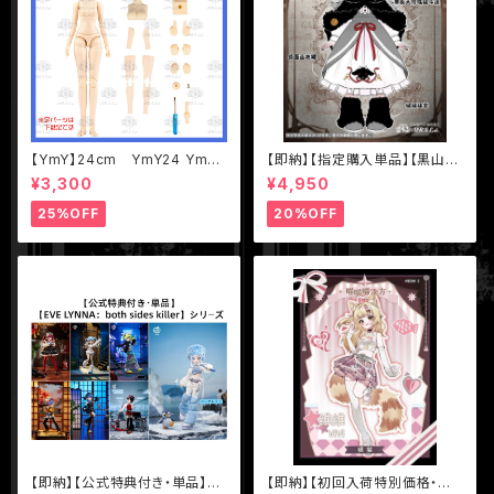
【YmY】24cm YmY24 YmY
【即納】【指定購入単品】【黒山
ドール YmYボディ ミルク ピュ
羊】1/12 BJD ブラインドドール
¥3,300
¥4,950
アホワイト
【Nyssa（ニサ）怪談夢魘】シリ
ーズ【数量限定】
25%OFF
20%OFF
【即納】【公式特典付き・単品】【E
【即納】【初回入荷特別価格・単