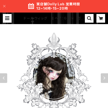
実店舗Dolly Lab.営業時間
12~14時・15~20時
ドールウィッグ モヘア：Girly ガー
リィ ブルガリアンローズ 8-9 inc
h | MR.S Lab.