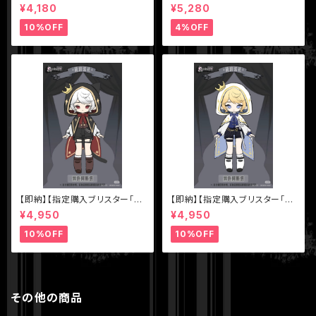
VE LYNNA：both sides kille
品】【MEOW3（ニャニャニャ次
¥4,180
¥5,280
r】シリーズ【Neo Eden Toys】
元）】シリーズ【不可食用人形Ine
MJD ブラインドドール
dible Doll】1/8 BJD ブライン
10%OFF
4%OFF
ドドール
【即納】【指定購入ブリスター「色
【即納】【指定購入ブリスター「色
違いアスタ（黒マント）】【秘境巡
違いアスタ（白マント）】【秘境巡
¥4,950
¥4,950
礼】シリーズ【Sunless】スタジ
礼】シリーズ【Sunless】スタジ
オ 1/12 BJD ブラインドドール
オ 1/12 BJD ブラインドドール
10%OFF
10%OFF
その他の商品