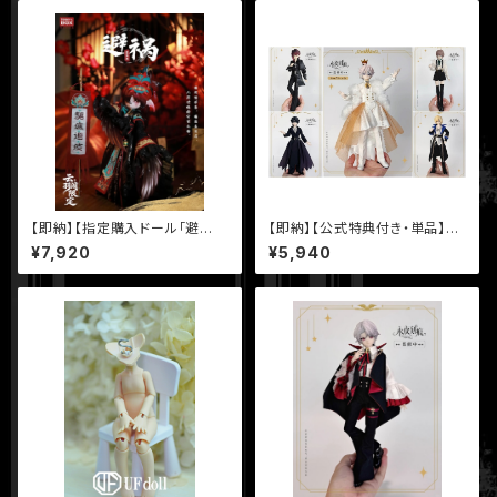
【即納】【指定購入ドール「避
【即納】【公式特典付き・単品】
禍」】【LULUYA（ルルヤ）- 【雲羽
【永夜刻痕】シリーズ 特6 BJD
¥7,920
¥5,940
閣】シリーズ【PENNY'S BOX】
ブラインドドール