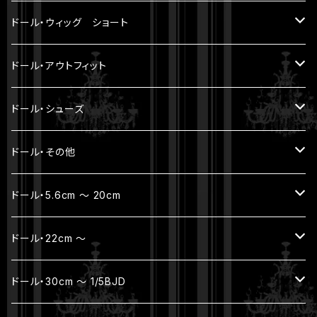
LES ETOILES
アウトフィット
5-6 inch（ YMY10cmサイズ ）
7-8 inch （ SDM等サイズ ）
耐熱ウィッグ
モヘアウィッグ
ドール・ウィッグ ショート
SOLEIL ET LUNE
モヘアウィッグ
ドール・アウトフィット
耐熱ウィッグ
トップス
ドール・シューズ
ボトムス
YmY / UF doll / オビツ11 / ねんどーる
ドール・その他
アウター
SD16 / SDGr女の子・ハイヒール
帽子 / バッグ
ドール・5.6cm ～ 20cm
セット
お出かけポーチ
フルセット
ドール・22cm ～
着ぐるみ
アクセサリー
本体セット（ヘッド + ボディ）
フルセット
ドール・30cm ～ 1/5BJD