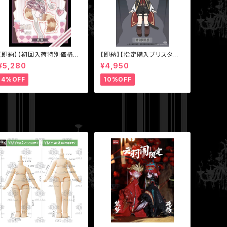
【即納】【初回入荷特別価格・
【即納】【指定購入ブリスター
単品】【MEOW3（ニャニャニャ
「色違いアスタ（黒マント）】【秘
¥5,280
¥4,950
次元）】シリーズ【不可食用人
境巡礼】シリーズ【Sunless】
形Inedible Doll】1/8 BJD
スタジオ 1/12 BJD ブライン
4%OFF
10%OFF
ブラインドドール
ドドール