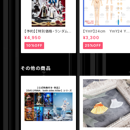
【予約】【特別価格・ランダム単
【YmY】24cm YmY24 Ym
品】【千頌礼宴】シリーズ【悸動
Yドール YmYボディ ミルク 
¥4,950
¥3,300
瞬息】1/8 MJD ブラインドド
ュアホワイト
ール
10%OFF
25%OFF
その他の商品