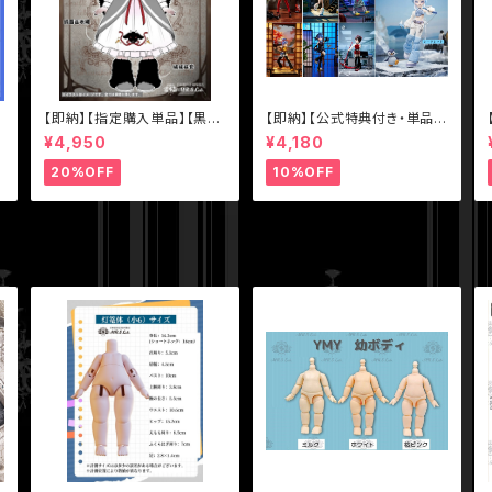
【即納】【指定購入単品】【黒山
【即納】【公式特典付き・単品】
ピ
羊】1/12 BJD ブラインドドー
【EVE LYNNA：both sides
¥4,950
¥4,180
ル【Nyssa（ニサ）怪談夢魘】
killer】シリーズ【Neo Eden
シリーズ【数量限定】
Toys】MJD ブラインドドール
20%OFF
10%OFF