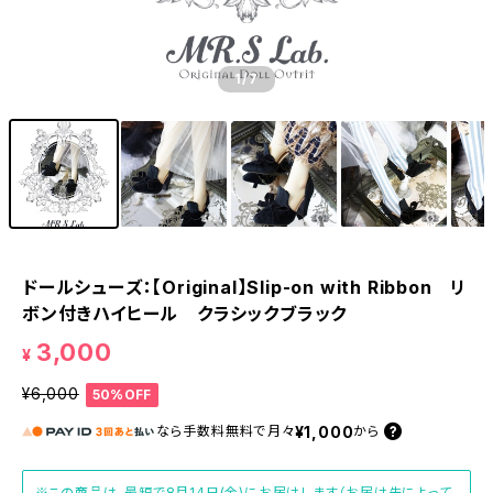
1
/7
ドールシューズ：【Original】Slip-on with Ribbon リ
ボン付きハイヒール クラシックブラック
3,000
¥
¥6,000
50%OFF
¥1,000
なら
手数料無料で
月々
から
※この商品は、最短で8月14日(金)にお届けします（お届け先によって、