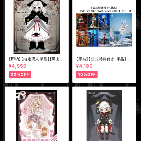
【即納】【指定購入単品】【黒山
【即納】【公式特典付き・単品】【E
羊】1/12 BJD ブラインドドール
VE LYNNA：both sides kille
¥4,950
¥4,180
【Nyssa（ニサ）怪談夢魘】シリ
r】シリーズ【Neo Eden Toys】
ーズ【数量限定】
MJD ブラインドドール
20%OFF
10%OFF