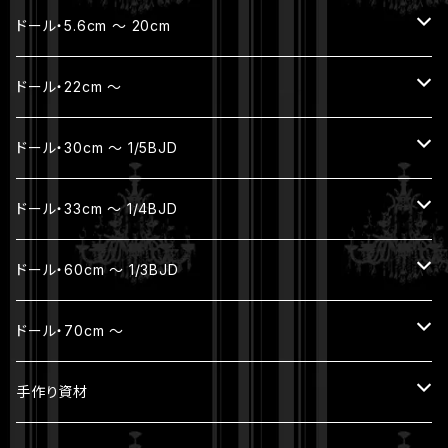
アウター
SD16 / SDGr女の子・ハイヒール
帽子 / バッグ
ドール・5.6cm ～ 20cm
セット
お出かけポーチ
フルセット
ドール・22cm ～
着ぐるみ
アクセサリー
本体セット（ヘッド + ボディ）
フルセット
ドール・30cm ～ 1/5BJD
ボディ（素体）
本体セット（ヘッド + ボディ）
フルセット
ドール・33cm ～ 1/4BJD
パーツ
ヘッド
ボディ
ジュエリー
ドール・60cm ～ 1/3BJD
ウィッグ
ボディ（素体）
本体セット（ヘッド + ボディ）
ジュエリー
ドール・70cm ～
アウトフィット
パーツ
ヘッド
ヘッド
ジュエリー
手作り資材