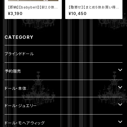
【即納】【babybell】【鈴2.0体・
【取寄せ】【まとめ5体お買い得セ
ノーマルハンドver.】11.5cm 1/1
ット】【YmY】5.6cm YmYドー
¥3,190
¥10,450
2 BJD 球体関節人形 ボディ
ル YmYボディ 幼ボディ ミルク
桜ピンク ホワイト
CATEGORY
ブラインドドール
予約販売
5.6cm ～ 20cm
ドール・本体
22cm ～
ヘッド
ドール・ジュエリー
30cm ～ 1/5BJD
ボディ
Miroir DOLL PEARL JEWELRY
ドール・モヘアウィッグ