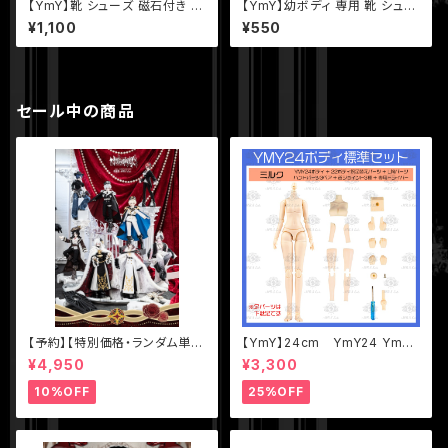
【YmY】靴 シューズ 磁石付き Y
【YmY】幼ボディ 専用 靴 シュー
mYドール オビツ11 ob11 人形
ズ YmYドール
¥1,100
¥550
服 ドール服 洋服
セール中の商品
【予約】【特別価格・ランダム単
【YmY】24cm YmY24 YmY
品】【千頌礼宴】シリーズ【悸動瞬
ドール YmYボディ ミルク ピュ
¥4,950
¥3,300
息】1/8 MJD ブラインドドール
アホワイト
10%OFF
25%OFF