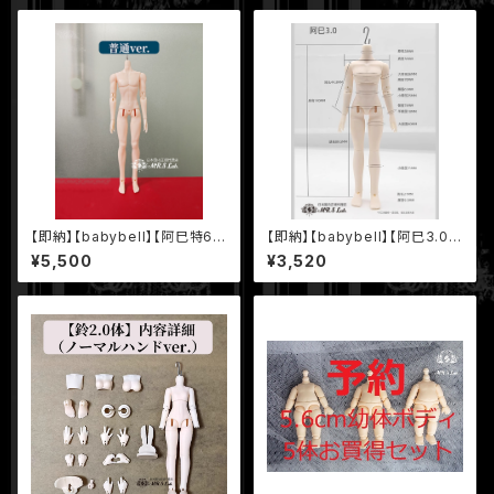
【即納】【babybell】【阿巳特6
【即納】【babybell】【阿巳3.0・
体・普通ver.（薄肌款）】30.0cm
腹筋ver.】14.0cm 1/12 BJD
¥5,500
¥3,520
1/6 BJD 球体関節人形 ボディ
球体関節人形 ボディ