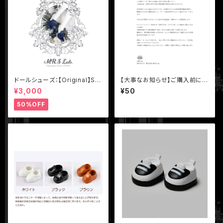
ドールシューズ：【Original】Sli
【大事なお知らせ】ご購入前に必
p-on with Ribbon リボン付
ずご一読ください
¥3,000
¥50
きハイヒール ロイヤルブルー
50%OFF