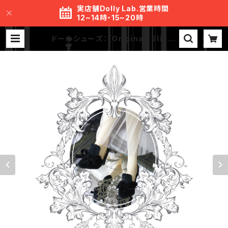
実店舗Dolly Lab.営業時間
12~14時・15~20時
ドールシューズ：【Original】Slip-o
n with Ribbon リボン付きハイヒ
ール クラシックブラック | MR.S L
ab.