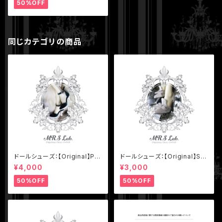
ク
50%OFF
同じカテゴリの商品
ドールシューズ：【Original】Pie
ドールシューズ：【Original】Sli
d Louis XV 猫足ハイヒー
p-on with Ribbon リボン付
¥4,000
¥3,000
ル エメラルドグリーン
きハイヒール アイボリー
50%OFF
50%OFF