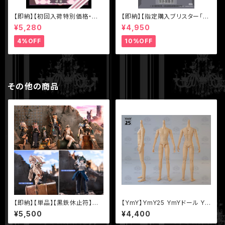
【即納】【初回入荷特別価格・単
【即納】【指定購入ブリスター「色
品】【MEOW3（ニャニャニャ次
違いアスタ（黒マント）】【秘境巡
¥5,280
¥4,950
元）】シリーズ【不可食用人形Ine
礼】シリーズ【Sunless】スタジ
dible Doll】1/8 BJD ブライン
オ 1/12 BJD ブラインドドール
4%OFF
10%OFF
ドドール
その他の商品
【即納】【単品】【黒鉄休止符】シ
【YmY】YmY25 YmYドール Ym
リーズ【Neo Eden Toys】 MJ
Yボディ ミルク 薄サンライト
¥5,500
¥4,400
D ブラインドドール