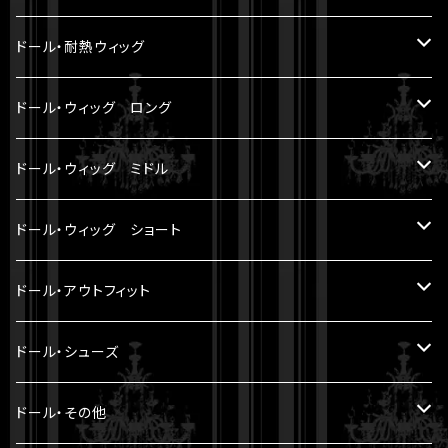
LA PERLE
33cm ～ 1/4BJD
パーツ
8-9 inch（ SD小顔サイズ ）
ドール・耐熱ウィッグ
LE FRANGE
60cm ～ 1/3BJD
セット
7-8 inch
8-9 inch（ SD小顔サイズ ）
ドール・ウィッグ ロング
LE SOURIRE
70cm ～
6-7 inch
5 inch（ YMY10cmサイズ ）
モヘアウィッグ
ドール・ウィッグ ミドル
LES ETOILES
アウトフィット
5-6 inch（ YMY10cmサイズ ）
7-8 inch （ SDM等サイズ ）
耐熱ウィッグ
モヘアウィッグ
ドール・ウィッグ ショート
SOLEIL ET LUNE
モヘアウィッグ
ドール・アウトフィット
耐熱ウィッグ
トップス
ドール・シューズ
ボトムス
YmY / UF doll / オビツ11 / ねんどーる
ドール・その他