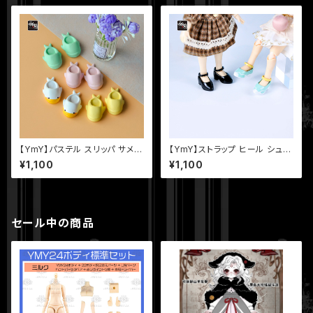
【YmY】パステル スリッパ サメ
【YmY】ストラップ ヒール シュー
カモノハシ 鴨嘴 磁石付き YmY
ズ 靴 磁石付き YmYドール オビ
¥1,100
¥1,100
ドール オビツ11 ob11 人形服 ド
ツ11 ob11 人形服 ドール服 洋
ール服 洋服
服 バルブトゥ
セール中の商品