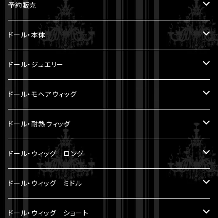
予約販売
5.6cm ～ 20cm
ドール・本体
22cm ～
ヘッド
ドール・ジュエリー
30cm ～ 1/5BJD
ボディ
Miroir DOLL PEARL JEWELRY
ドール・モヘアウィッグ
LA PERLE
33cm ～ 1/4BJD
パーツ
8-9 inch（ SD小顔サイズ ）
ドール・耐熱ウィッグ
LE FRANGE
60cm ～ 1/3BJD
セット
7-8 inch
8-9 inch（ SD小顔サイズ ）
ドール・ウィッグ ロング
LE SOURIRE
70cm ～
6-7 inch
5 inch（ YMY10cmサイズ ）
モヘアウィッグ
ドール・ウィッグ ミドル
LES ETOILES
アウトフィット
5-6 inch（ YMY10cmサイズ ）
7-8 inch （ SDM等サイズ ）
耐熱ウィッグ
モヘアウィッグ
ドール・ウィッグ ショート