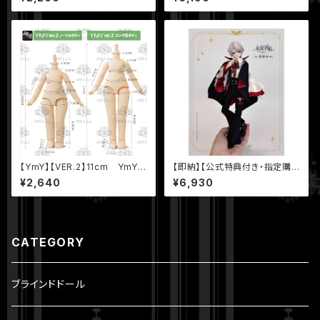
ル YmYボディ 幼ボディ サンラ
JD 球体関節人形 ボディ
イト肌
【YmY】【VER.2】11cm YmYド
【即納】【公式特典付き・指定購
ール YmYボディ ロング足 ミル
入ブリスター・ヴァンパイア・ロラ
¥2,640
¥6,930
ク 桜ピンク ホワイト ピュアホワ
ンROLAN】【永夜刻痕】シリーズ
イト
特6 BJD ブラインドドール
CATEGORY
ブラインドドール