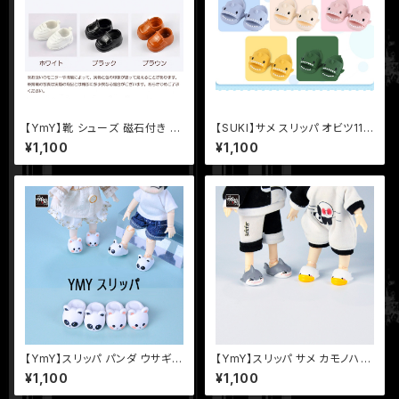
【YmY】靴 シューズ 磁石付き Y
【SUKI】サメ スリッパ オビツ11
mYドール オビツ11 ob11 人形
ob11 YmYドール 人形服 ドー
¥1,100
¥1,100
服 ドール服 洋服
ル服 ドールシューズ ドール靴
【YmY】スリッパ パンダ ウサギ
【YmY】スリッパ サメ カモノハシ
磁石付き YmYドール オビツ11
鴨嘴 磁石付き YmYドール オビ
¥1,100
¥1,100
ob11 人形服 ドール服 洋服
ツ11 ob11 人形服 ドール服 洋
服