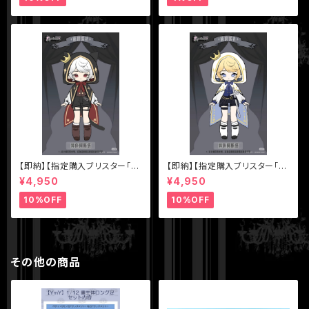
ドドール
【即納】【指定購入ブリスター「色
【即納】【指定購入ブリスター「色
違いアスタ（黒マント）】【秘境巡
違いアスタ（白マント）】【秘境巡
¥4,950
¥4,950
礼】シリーズ【Sunless】スタジ
礼】シリーズ【Sunless】スタジ
オ 1/12 BJD ブラインドドール
オ 1/12 BJD ブラインドドール
10%OFF
10%OFF
その他の商品