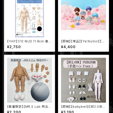
【YmY】1/12 MJD 11.8cm 書生
【即納】【単品】【Ya!XiuGo!】【Yo
体ロング足 YmYドール YmYボ
utypeToys】 BJD ブラインド
¥2,750
¥4,400
ディ
ドール
【数量限定】【MR.S Lab.特注カ
【即納】【babybell】【鈴2.0体・
ラー】【YmY】5.6cm YmYドー
手袋ハンドver.】11.5cm 1/12 B
¥2,200
¥3,190