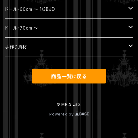
パーツ
ヘッド
ボディ
ジュエリー
ドール・60cm ～ 1/3BJD
ウィッグ
ボディ（素体）
本体セット（ヘッド + ボディ）
ジュエリー
ドール・70cm ～
アウトフィット
パーツ
ヘッド
ヘッド
ジュエリー
手作り資材
シューズ
ウィッグ
ボディ
ボディ
本体セット（ヘッド + ボディ）
アンティークレース
商品一覧に戻る
その他
パーツ
ウィッグ
ヘッド
ウィッグ
アウトフィット
ボディ
© MR.S Lab.
Powered by
アウトフィット
シューズ
パーツ