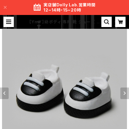
実店舗Dolly Lab.営業時間
12~14時・15~20時
【YmY】幼ボディ 専用 靴 シューズ Y
mYドール | MR.S Lab.