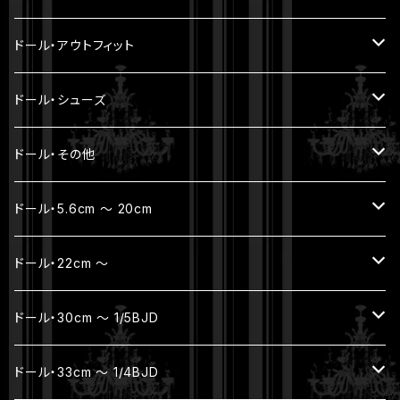
SOLEIL ET LUNE
モヘアウィッグ
ドール・アウトフィット
耐熱ウィッグ
トップス
ドール・シューズ
ボトムス
YmY / UF doll / オビツ11 / ねんどーる
ドール・その他
アウター
SD16 / SDGr女の子・ハイヒール
帽子 / バッグ
ドール・5.6cm ～ 20cm
セット
お出かけポーチ
フルセット
ドール・22cm ～
着ぐるみ
アクセサリー
本体セット（ヘッド + ボディ）
フルセット
ドール・30cm ～ 1/5BJD
ボディ（素体）
本体セット（ヘッド + ボディ）
フルセット
ドール・33cm ～ 1/4BJD