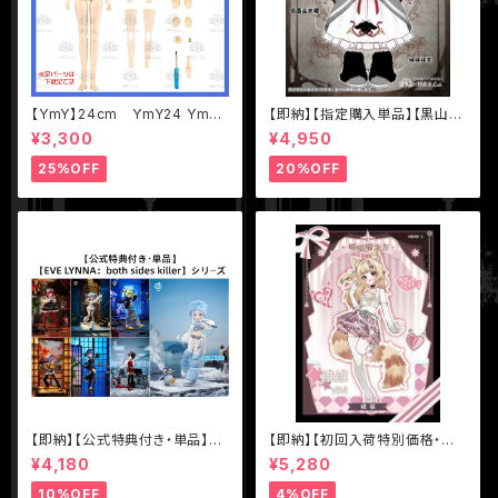
【YmY】24cm YmY24 YmY
【即納】【指定購入単品】【黒山
ドール YmYボディ ミルク ピュ
羊】1/12 BJD ブラインドドール
¥3,300
¥4,950
アホワイト
【Nyssa（ニサ）怪談夢魘】シリ
ーズ【数量限定】
25%OFF
20%OFF
【即納】【公式特典付き・単品】【E
【即納】【初回入荷特別価格・単
VE LYNNA：both sides kille
品】【MEOW3（ニャニャニャ次
¥4,180
¥5,280
r】シリーズ【Neo Eden Toys】
元）】シリーズ【不可食用人形Ine
MJD ブラインドドール
dible Doll】1/8 BJD ブライン
10%OFF
4%OFF