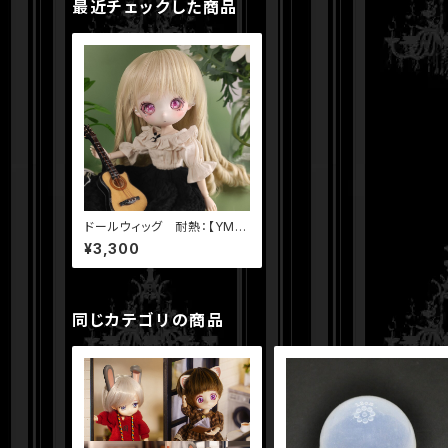
最近チェックした商品
ドールウィッグ 耐熱：【YM
Y】7-8 inch ロング 縦ロール
¥3,300
ゴールド キャラメル ダークブ
ラウン
同じカテゴリの商品