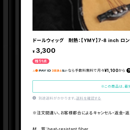
ドールウィッグ 耐熱：【YMY】7-8 inch 
3,300
¥
残り1点
¥1,100
なら
手数料無料で
月々
から
※この商品は、最
別途送料がかかります。
送料を確認する
※注文間違い、お客様都合によるキャンセル・返金・返
材 質：heat-resistant fiber